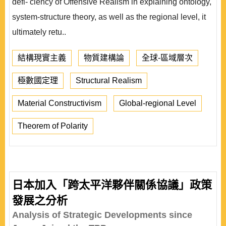
defi- ciency of Offensive Realism in explaining ontology,
system-structure theory, as well as the regional level, it
ultimately retu..
結構現實主義
物質建構論
全球-區域層次
極數國定理
Structural Realism
Material Constructivism
Global-regional Level
Theorem of Polarity
日本加入「跨太平洋夥伴關係協議」政策
發展之分析
Analysis of Strategic Developments since