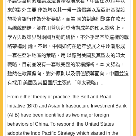
不論從當前的理論或是實務發展來看，中國在2010年以
來的對外主要 作為均以其一帶一路倡議以及亞洲基礎設
施投資銀行作為分析要點，而美 國的對應則聚焦在歐巴
馬總統開始，並在川普與拜登時期成熟的印太戰略 上。
學界與政策界對兩國互動的研析，不外乎是基於這樣的戰
略架構討 論。不過，中國如何在近年發展之中逐漸形成
一套在亞洲地區的策略，用 以應對美國及其盟友的印太
戰略，目前並沒有一套較完整的架構解析。本 文認為，
雖然在政策偏向、對外原則以及價值觀等面向，中國並沒
有採用 美國及其盟國所主張的「印太戰略」..
From either theory or practice, the Belt and Road
Initiative (BRI) and Asian Infrastructure Investment Bank
(AIIB) have been identified as two major foreign
behaviors of China. To respond, the United States
adopts the Indo Pacific Strategy which started in the