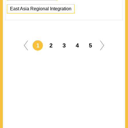
East Asia Regional Integration
1
2
3
4
5