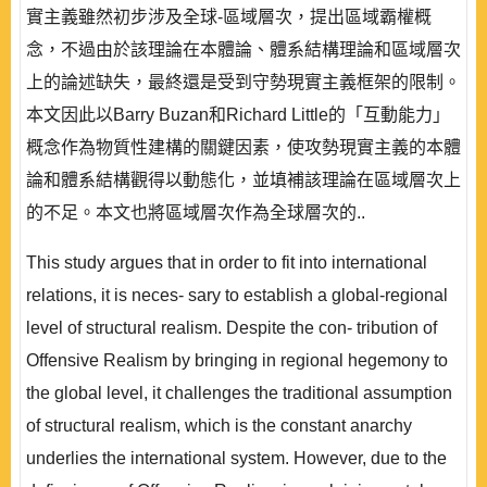
實主義雖然初步涉及全球-區域層次，提出區域霸權概
念，不過由於該理論在本體論、體系結構理論和區域層次
上的論述缺失，最終還是受到守勢現實主義框架的限制。
本文因此以Barry Buzan和Richard Little的「互動能力」
概念作為物質性建構的關鍵因素，使攻勢現實主義的本體
論和體系結構觀得以動態化，並填補該理論在區域層次上
的不足。本文也將區域層次作為全球層次的..
This study argues that in order to fit into international
relations, it is neces- sary to establish a global-regional
level of structural realism. Despite the con- tribution of
Offensive Realism by bringing in regional hegemony to
the global level, it challenges the traditional assumption
of structural realism, which is the constant anarchy
underlies the international system. However, due to the