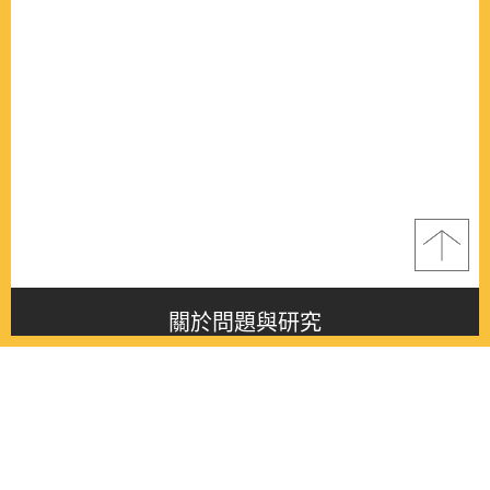
關於問題與研究
About this journal
最新消息
Latest issue
最新期刊
Latest issue