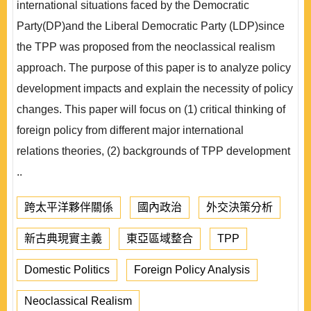
international situations faced by the Democratic
Party(DP)and the Liberal Democratic Party (LDP)since
the TPP was proposed from the neoclassical realism
approach. The purpose of this paper is to analyze policy
development impacts and explain the necessity of policy
changes. This paper will focus on (1) critical thinking of
foreign policy from different major international
relations theories, (2) backgrounds of TPP development
..
跨太平洋夥伴關係
國內政治
外交決策分析
新古典現實主義
東亞區域整合
TPP
Domestic Politics
Foreign Policy Analysis
Neoclassical Realism