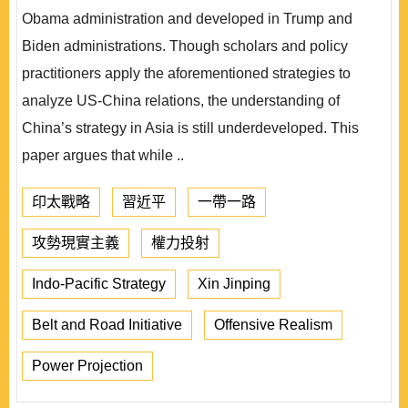
Obama administration and developed in Trump and
Biden administrations. Though scholars and policy
practitioners apply the aforementioned strategies to
analyze US-China relations, the understanding of
China’s strategy in Asia is still underdeveloped. This
paper argues that while ..
印太戰略
習近平
一帶一路
攻勢現實主義
權力投射
Indo-Pacific Strategy
Xin Jinping
Belt and Road Initiative
Offensive Realism
Power Projection