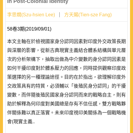
in Post-Colonial Identity
李思嫺(Szu-hsien Lee)
方天賜(Tien-sze Fang)
58卷3期(2019/09/01)
本文主軸在於檢視國家身分認同因素對印度外交政策長期
與深層的影響，從新古典現實主義結合體系結構與單元層
次的分析架構下，抽取出做為中介變數的身分認同因素是
如何干擾印度對於體系壓力的回應，同時提供觀察印度政
策選擇的另一種理論途徑。目的在於指出，欲理解印度外
交政策具有的特質，必須輔以「後殖民身分認同」的干擾
變數，而伴隨後殖民國家身分認同而來的戰略自主，則有
助於解釋為何印度對美國總是存有不信任感，雙方戰略夥
伴關係難以真正落實。未來印度視印美關係為一個戰略機
會(現實主義..