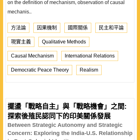
on the definition of mechanism, observation of causal
mechanis..
方法論
因果機制
國際關係
民主和平論
現實主義
Qualitative Methods
Causal Mechanism
International Relations
Democratic Peace Theory
Realism
擺盪「戰略自主」與「戰略機會」之間:
探索後殖民認同下的印美關係發展
Between Strategic Autonomy and Strategic
Concern: Exploring the India-U.S. Relationship