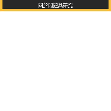
關於問題與研究
About this journal
最新消息
Latest issue
最新期刊
Latest issue
各期期刊
All issues
徵稿啟事
Contribution
聯絡我們
Contact
《問題與研究》季刊 Wenti Yu Yanjiu
Copyright © 2021 Wenti Yu Yanjiu. All Rights Reserved.