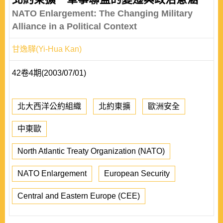
NATO Enlargement: The Changing Military
Alliance in a Political Context
甘逸驊(Yi-Hua Kan)
42卷4期(2003/07/01)
北大西洋公約組織
北約東擴
歐洲安全
中東歐
North Atlantic Treaty Organization (NATO)
NATO Enlargement
European Security
Central and Eastern Europe (CEE)