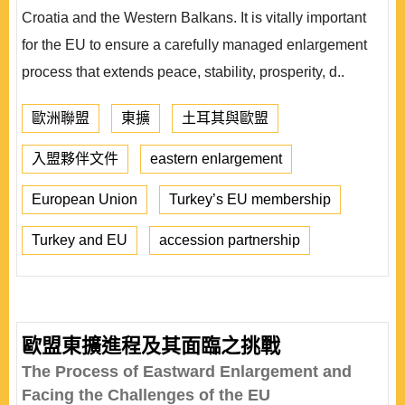
Croatia and the Western Balkans. It is vitally important
for the EU to ensure a carefully managed enlargement
process that extends peace, stability, prosperity, d..
歐洲聯盟
東擴
土耳其與歐盟
入盟夥伴文件
eastern enlargement
European Union
Turkey’s EU membership
Turkey and EU
accession partnership
歐盟東擴進程及其面臨之挑戰
The Process of Eastward Enlargement and
Facing the Challenges of the EU