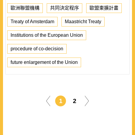
歐洲聯盟機構
共同決定程序
歐盟東擴計畫
Treaty of Amsterdam
Maastricht Treaty
Institutions of the European Union
procedure of co-decision
future enlargement of the Union
1
2