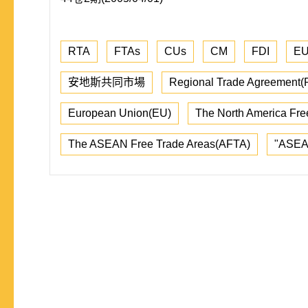
RTA
FTAs
CUs
CM
FDI
E
安地斯共同市場
Regional Trade Agreement(
European Union(EU)
The North America Fr
The ASEAN Free Trade Areas(AFTA)
"ASEA