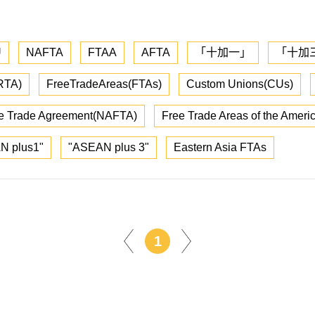
U
NAFTA
FTAA
AFTA
「十加一」
「十加
RTA)
FreeTradeAreas(FTAs)
Custom Unions(CUs)
ee Trade Agreement(NAFTA)
Free Trade Areas of the Amer
N plus1"
"ASEAN plus 3"
Eastern Asia FTAs
1