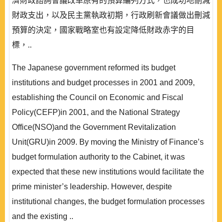
濟財政諮詢會議改革原有的預算編列方式，也成功地刪減
財政支出，以及民主黨執政初期，行政刷新會議做出刪減
預算的決定，國家戰略室也有設定降低財政赤字的目
標，..
The Japanese government reformed its budget
institutions and budget processes in 2001 and 2009,
establishing the Council on Economic and Fiscal
Policy(CEFP)in 2001, and the National Strategy
Office(NSO)and the Government Revitalization
Unit(GRU)in 2009. By moving the Ministry of Finance’s
budget formulation authority to the Cabinet, it was
expected that these new institutions would facilitate the
prime minister’s leadership. However, despite
institutional changes, the budget formulation processes
and the existing ..