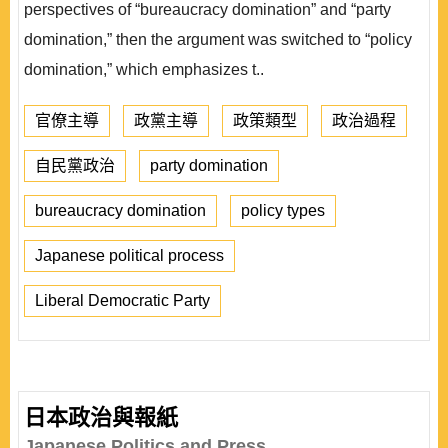
perspectives of “bureaucracy domination” and “party
domination,” then the argument was switched to “policy
domination,” which emphasizes t..
官僚主導
政黨主導
政策類型
政治過程
自民黨政治
party domination
bureaucracy domination
policy types
Japanese political process
Liberal Democratic Party
日本政治與報紙
Japanese Politics and Press