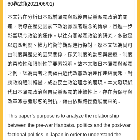
60卷2期(2021/06/01)
本文旨在分析日本戰前藩閥與戰後自民黨派閥政治的關
連，明瞭在歷史因素下政治寡頭者理念的傳承，且進一步
影響現今政治的運作。以往有關派閥政治的研究，多數是
以選區制度、權力均衡等觀點進行探討，然本文認為尚可
由制度與歷史的因果關係，探究制度的動態與變遷、制度
的柔軟性和限制性等要素說明。故本文取日本藩閥與派閥
之例，認為兩者之間藉由近代政黨政治運作連結而起，對
應政府體制轉變，成為民主政治理念的展現。本文發現近
代日本藩閥政治與自民黨派閥的連續性上，存在有保守與
改革派意識形態的對抗，藉由依賴路徑發展而來的..
This paper’s purpose is to analyze the relationship
between the pre-war Hanbatsu politics and the post-war
factional politics in Japan in order to understand the