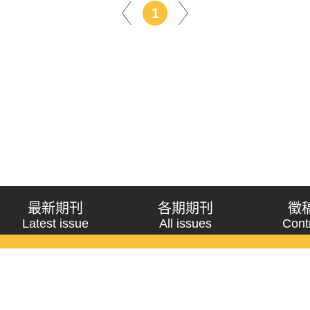
1
最新期刊
各期期刊
徵
Latest issue
All issues
Cont
《問題與研究》季刊 Wenti Yu Yanjiu
Copyright © 2021 Wenti Yu Yanjiu. All Rights Reserved.
獲「國科會人文社會科學研究中心」補助