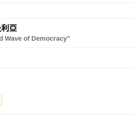
及利亞
ird Wave of Democracy”