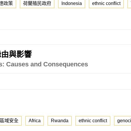
德政策
荷蘭殖民政府
Indonesia
ethnic conflict
緣由與影響
is: Causes and Consequences
區域安全
Africa
Rwanda
ethnic conflict
genoc