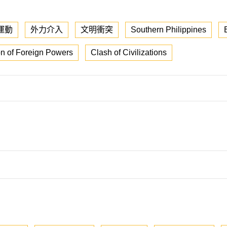
運動
外力介入
文明衝突
Southern Philippines
on of Foreign Powers
Clash of Civilizations