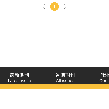
1
最新期刊
各期期刊
徵
Latest issue
All issues
Cont
《問題與研究》季刊 Wenti Yu Yanjiu
Copyright © 2021 Wenti Yu Yanjiu. All Rights Reserved.