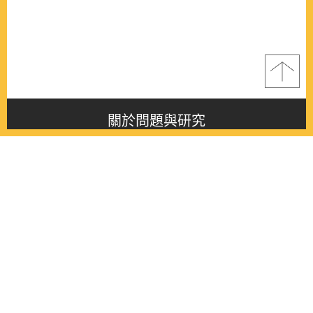
關於問題與研究
About this journal
最新消息
Latest issue
最新期刊
Latest issue
各期期刊
All issues
徵稿啟事