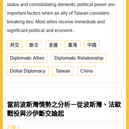
status and consolidating domestic political power are
important factors when an ally of Taiwan considers
breaking ties. Most allies receive immediate and
significant political and economi..
邦交
斷交
金援
臺灣
中國
Diplomatic Allies
Diplomatic Relationship
Dollar Diplomacy
Taiwan
China
當前波斯灣情勢之分析－從波斯灣、法歐
戰役與沙伊斷交論起
石樂三