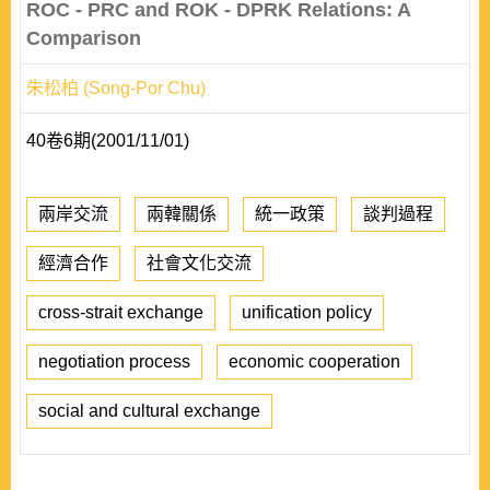
ROC - PRC and ROK - DPRK Relations: A
Comparison
朱松柏 (Song-Por Chu)
40卷6期(2001/11/01)
兩岸交流
兩韓關係
統一政策
談判過程
經濟合作
社會文化交流
cross-strait exchange
unification policy
negotiation process
economic cooperation
social and cultural exchange