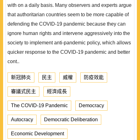
with on a daily basis. Many observers and experts argue
that authoritarian countries seem to be more capable of
defending the COVID-19 pandemic because they can
ignore human rights and intervene aggressively into the
society to implement anti-pandemic policy, which allows
quicker response to the COVID-19 pandemic and better
cont..
新冠肺炎
民主
威權
防疫效能
審議式民主
經濟成長
The COVID-19 Pandemic
Democracy
Autocracy
Democratic Deliberation
Economic Development