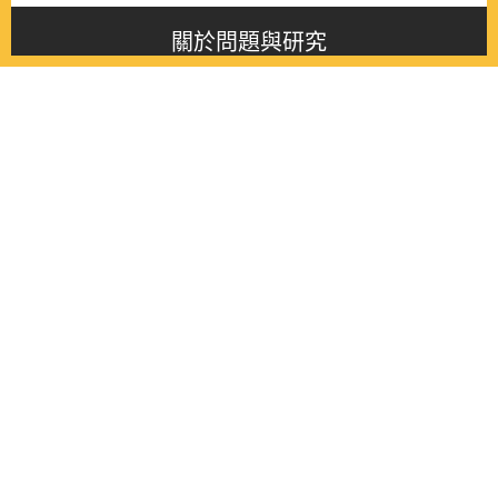
關於問題與研究
About this journal
最新消息
Latest issue
最新期刊
Latest issue
各期期刊
All issues
徵稿啟事
Contribution
聯絡我們
Contact
《問題與研究》季刊 Wenti Yu Yanjiu
Copyright © 2021 Wenti Yu Yanjiu. All Rights Reserved.