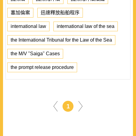
塞加倫案
迅速釋放船舶程序
international law
international law of the sea
the International Tribunal for the Law of the Sea
the M/V "Saiga" Cases
the prompt release procedure
1