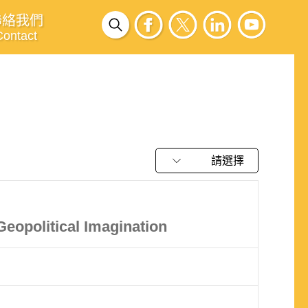
聯絡我們
Contact
請選擇
 Geopolitical Imagination