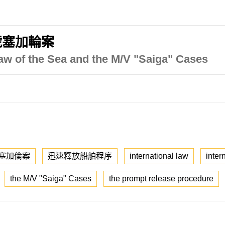
號塞加輪案
 Law of the Sea and the M/V "Saiga" Cases
塞加倫案
迅速釋放船舶程序
international law
inter
the M/V "Saiga" Cases
the prompt release procedure