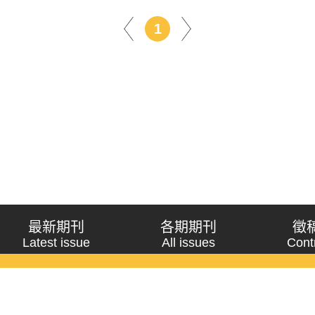
1
最新期刊
各期期刊
徵
Latest issue
All issues
Cont
《問題與研究》季刊 Wenti Yu Yanjiu
Copyright © 2021 Wenti Yu Yanjiu. All Rights Reserved.