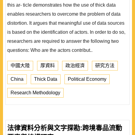
this ar- ticle demonstrates how the use of thick data
enables researchers to overcome the problem of data
distortion. It argues that meaningful use of data sources
is based on the identification of actors. In order to do so,
researchers are required to answer the following two
questions: Who are the actors contribut..
中國大陸
厚資料
政治經濟
研究方法
China
Thick Data
Political Economy
Research Methodology
法律資料分析與文字探勘:跨境毒品流動