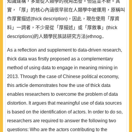
知識建構，多是從人類學的視角出發。但這並不新。其
實，「厚」的核心內涵很早就在人類學中被運用，原稱叫
作厚實描述(thick description)，因此，現在使用「厚資
料」一詞者，不少是從「厚描述」或「厚敘事」(thick
descriptions)的人類學民族誌研究方法(ethnog..
As a reflection and supplement to data-driven research,
thick data was firstly proposed as a complementary
method of using data to engage in meaning mining in
2013. Through the case of Chinese political economy,
this article demonstrates how the use of thick data
enables researchers to overcome the problem of data
distortion. It argues that meaningful use of data sources
is based on the identification of actors. In order to do so,
researchers are required to answer the following two
questions: Who are the actors contributing to the