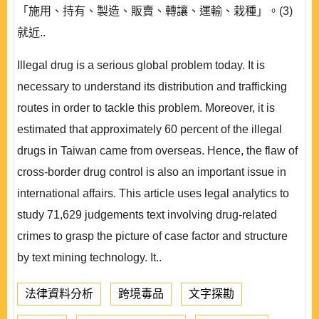
「施用、持有、製造、販賣、轉讓、運輸、栽種」。(3)
就近..
Illegal drug is a serious global problem today. It is
necessary to understand its distribution and trafficking
routes in order to tackle this problem. Moreover, it is
estimated that approximately 60 percent of the illegal
drugs in Taiwan came from overseas. Hence, the flaw of
cross-border drug control is also an important issue in
international affairs. This article uses legal analytics to
study 71,629 judgements text involving drug-related
crimes to grasp the picture of case factor and structure
by text mining technology. It..
法律資料分析
跨境毒品
文字探勘