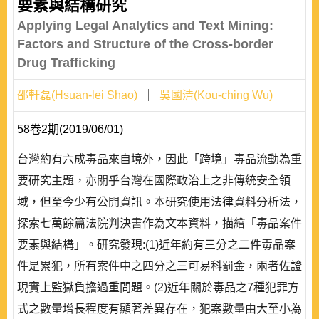
要素與結構研究
Applying Legal Analytics and Text Mining:
Factors and Structure of the Cross-border
Drug Trafficking
邵軒磊(Hsuan-lei Shao)
吳國清(Kou-ching Wu)
58卷2期(2019/06/01)
台灣約有六成毒品來自境外，因此「跨境」毒品流動為重
要研究主題，亦關乎台灣在國際政治上之非傳統安全領
域，但至今少有公開資訊。本研究使用法律資料分析法，
探索七萬餘篇法院判決書作為文本資料，描繪「毒品案件
要素與結構」。研究發現:(1)近年約有三分之二件毒品案
件是累犯，所有案件中之四分之三可易科罰金，兩者佐證
現實上監獄負擔過重問題。(2)近年關於毒品之7種犯罪方
式之數量增長程度有顯著差異存在，犯案數量由大至小為