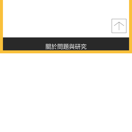
關於問題與研究
About this journal
最新消息
Latest issue
最新期刊
Latest issue
各期期刊
All issues
徵稿啟事
Contribution