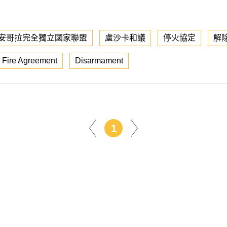
安哥拉完全獨立國家聯盟
盧沙卡和議
停火協定
解
 Fire Agreement
Disarmament
1