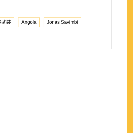
除武裝
Angola
Jonas Savimbi