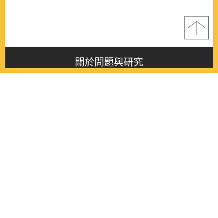
關於問題與研究
About this journal
最新消息
Latest issue
最新期刊
Latest issue
各期期刊
All issues
徵稿啟事
Contribution