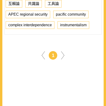
互賴論
共識論
工具論
APEC regional security
pacific community
complex interdependence
instrumentalism
1