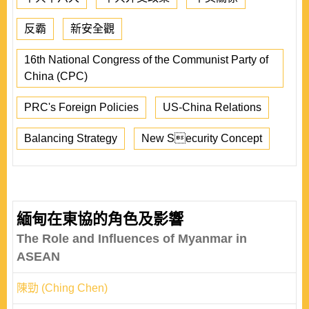
反霸
新安全觀
16th National Congress of the Communist Party of
China (CPC)
PRC's Foreign Policies
US-China Relations
Balancing Strategy
New Security Concept
緬甸在東協的角色及影響
The Role and Influences of Myanmar in
ASEAN
陳勁 (Ching Chen)