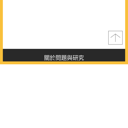
關於問題與研究
About this journal
最新消息
Latest issue
最新期刊
Latest issue
各期期刊
All issues