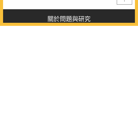
關於問題與研究
About this journal
最新消息
Latest issue
最新期刊
Latest issue
各期期刊
All issues
徵稿啟事
Contribution
聯絡我們
Contact