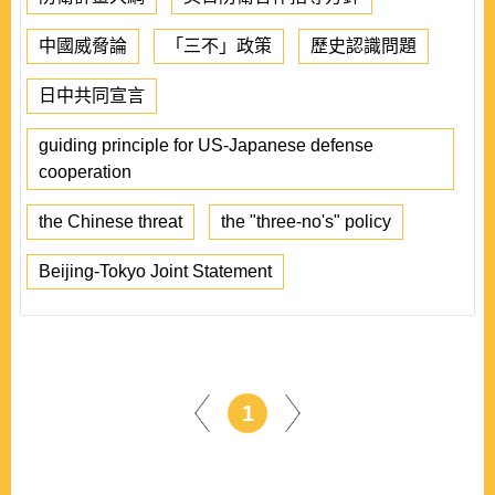
中國威脅論
「三不」政策
歷史認識問題
日中共同宣言
guiding principle for US-Japanese defense
cooperation
the Chinese threat
the "three-no's" policy
Beijing-Tokyo Joint Statement
1