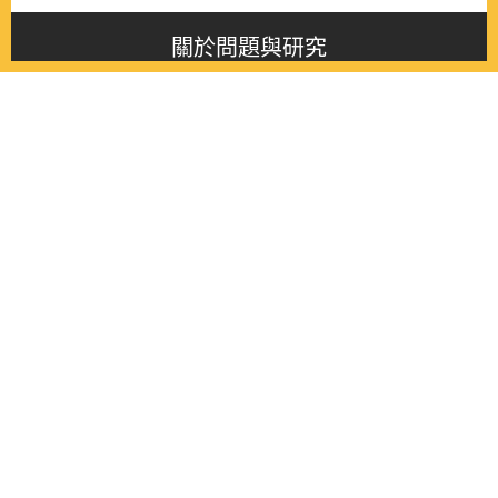
關於問題與研究
About this journal
最新消息
Latest issue
最新期刊
Latest issue
各期期刊
All issues
徵稿啟事
Contribution
聯絡我們
Contact
《問題與研究》季刊 Wenti Yu Yanjiu