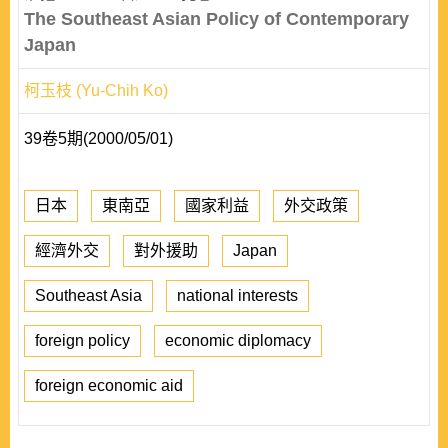
The Southeast Asian Policy of Contemporary
Japan
柯玉枝 (Yu-Chih Ko)
39卷5期(2000/05/01)
日本
東南亞
國家利益
外交政策
經濟外交
對外援助
Japan
Southeast Asia
national interests
foreign policy
economic diplomacy
foreign economic aid