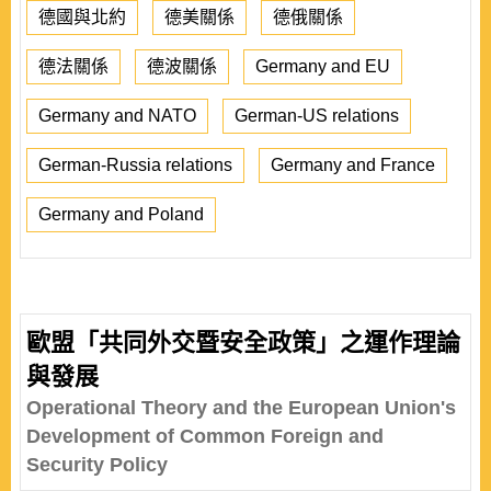
德國與北約
德美關係
德俄關係
德法關係
德波關係
Germany and EU
Germany and NATO
German-US relations
German-Russia relations
Germany and France
Germany and Poland
歐盟「共同外交暨安全政策」之運作理論
與發展
Operational Theory and the European Union's
Development of Common Foreign and
Security Policy