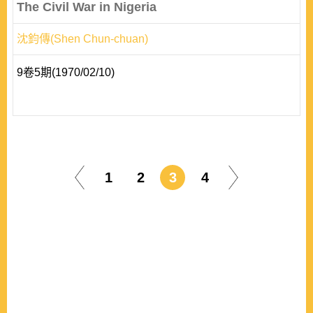
The Civil War in Nigeria
沈鈞傳(Shen Chun-chuan)
9卷5期(1970/02/10)
1
2
3
4