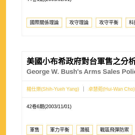
國際關係理論
攻守理論
攻守平衡
科
美國小布希政府對台軍售之分
George W. Bush's Arms Sales Policy
楊仕樂(Shih-Yueh Yang)
卓慧菀(Hui-Wan Cho)
42卷6期(2003/11/01)
軍售
軍力平衡
潛艇
戰區飛彈防禦