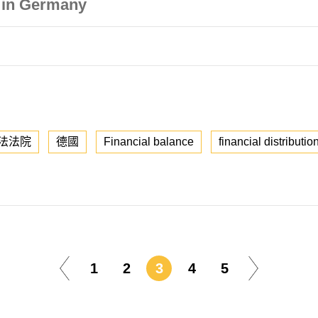
" in Germany
法法院
德國
Financial balance
financial distributio
1
2
3
4
5