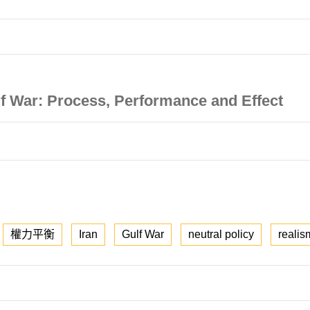
ulf War: Process, Performance and Effect
權力平衡
Iran
Gulf War
neutral policy
realis