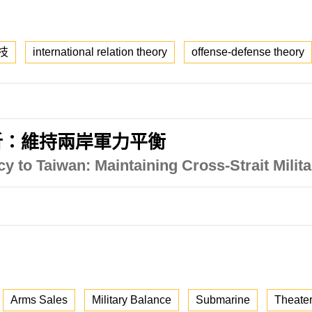
技
international relation theory
offense-defense theory
析：維持兩岸軍力平衡
 to Taiwan: Maintaining Cross-Strait Milit
Arms Sales
Military Balance
Submarine
Theate