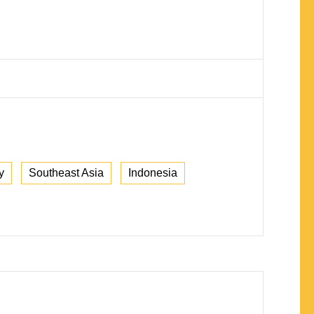
y
Southeast Asia
Indonesia