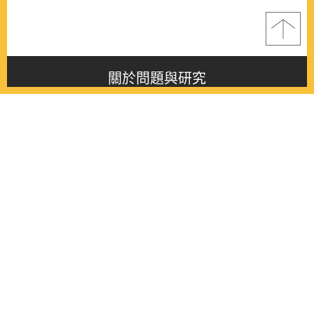
關於問題與研究
About this journal
最新消息
Latest issue
最新期刊
Latest issue
各期期刊
All issues
徵稿啟事
Contribution
聯絡我們