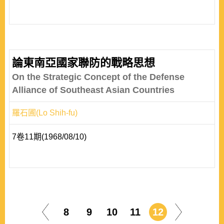
論東南亞國家聯防的戰略思想
On the Strategic Concept of the Defense
Alliance of Southeast Asian Countries
羅石圃(Lo Shih-fu)
7卷11期(1968/08/10)
8
9
10
11
12