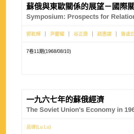
蘇俄與東歐關係的展望－國際
Symposium: Prospects for Relatio
郭乾輝
尹慶耀
谷正鼎
趙惠謨
曾虛
7卷11期(1968/08/10)
一九六七年的蘇俄經濟
The Soviet Union's Economy in 19
呂律(Lu Lu)