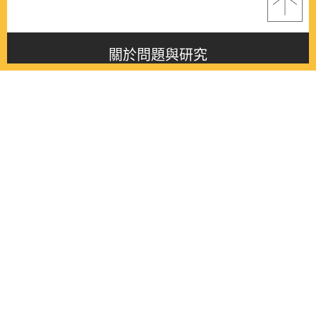
關於問題與研究
About this journal
最新消息
Latest issue
最新期刊
Latest issue
各期期刊
All issues
徵稿啟事
Contribution
聯絡我們
Contact