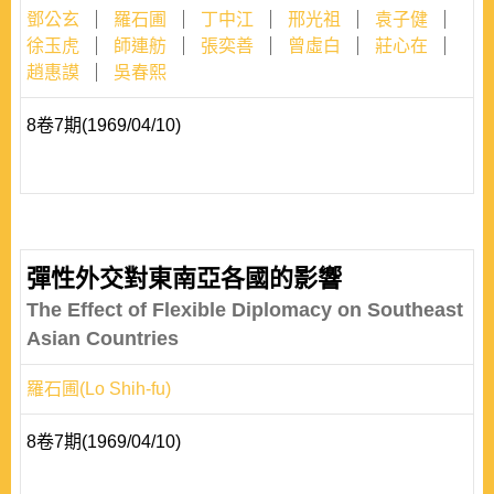
鄧公玄
羅石圃
丁中江
邢光祖
袁子健
徐玉虎
師連舫
張奕善
曾虛白
莊心在
趙惠謨
吳春熙
8卷7期(1969/04/10)
彈性外交對東南亞各國的影響
The Effect of Flexible Diplomacy on Southeast
Asian Countries
羅石圃(Lo Shih-fu)
8卷7期(1969/04/10)