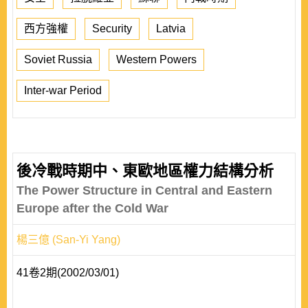
西方強權
Security
Latvia
Soviet Russia
Western Powers
Inter-war Period
後冷戰時期中、東歐地區權力結構分析
The Power Structure in Central and Eastern
Europe after the Cold War
楊三億 (San-Yi Yang)
41卷2期(2002/03/01)