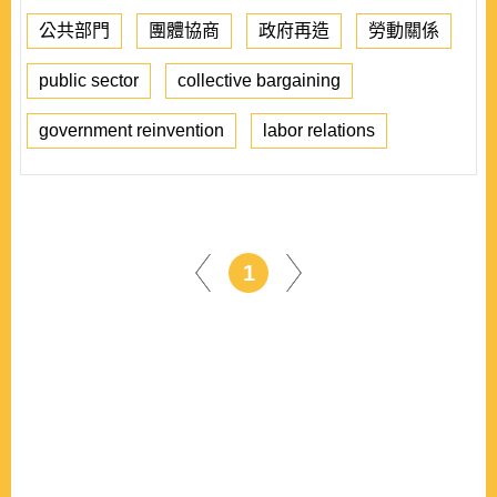
公共部門
團體協商
政府再造
勞動關係
public sector
collective bargaining
government reinvention
labor relations
1