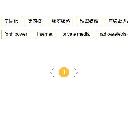
集團化
第四權
網際網路
私營媒體
無線電與
forth power
Internet
private media
radio&televis
1