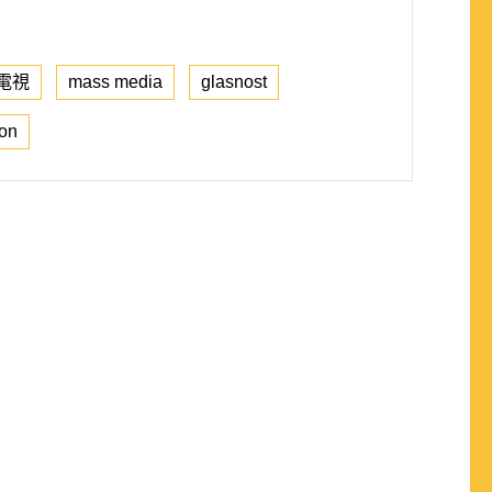
電視
mass media
glasnost
ion