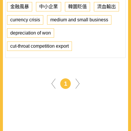
金融風暴
中小企業
韓圜貶值
流血輸出
currency crisis
medium and small business
depreciation of won
cut-throat competition export
1