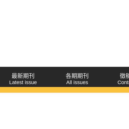
最新期刊
各期期刊
徵
Latest issue
All issues
Cont
《問題與研究》季刊 Wenti Yu Yanjiu
Copyright © 2021 Wenti Yu Yanjiu. All Rights Reserved.
獲「國科會人文社會科學研究中心」補助