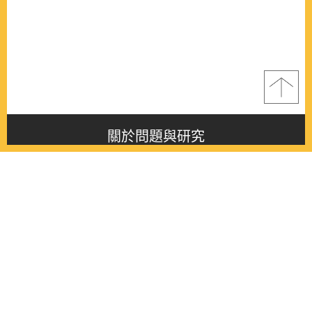
關於問題與研究
About this journal
最新消息
Latest issue
最新期刊
Latest issue
各期期刊
All issues