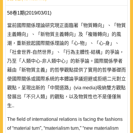
58卷1期(2019/03/01)
當前國際關係理論研究現正面臨著「物質轉向」、「物質
主義轉向」、「新物質主義轉向」及「複雜轉向」的風
潮，重新掀起國際關係理論的「心-物」、「心-身」、
「社會世界-自然世界」、「行為主體性-結構」的爭論，
乃至「人類中心-非人類中心」的新爭論。國際關係學者
藉由「新物質主義」的哲學觀點提供了實用的哲學基礎而
使國際關係或國際系統的本體論爭議迴避或拒絕二元對立
觀點，呈現出新的「中間道路」(via media)吸納雙方觀點
發展出「不只人類」的觀點，以及物質性也不是僅僅無
生..
The field of international relations is facing the fashions
of “material turn”, “materialism turn,” “new materialism