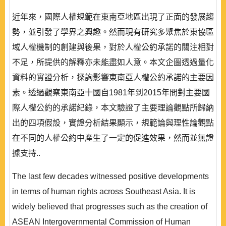
近年來，國際人權規範在東南亞地區出現了正面的發展趨
勢，並引發了學界之興趣。然而現有研究多聚焦於東協區
域人權機制的創建與後果，對於人權公約承諾的關注相對
不足，所提供的解釋亦未能盡如人意。本文企圖透過量化
資料的實證分析，探詢影響東南亞人權公約承諾的主要因
素。透過觀察東南亞十國自1981年到2015年間對主要國
際人權公約的承諾紀錄，本文驗證了主要理論觀點所歸納
出的四項假設，實證分析結果顯示，規範論與理性論觀點
在不同的人權公約中產生了一定的促進效果，然而並無證
據支持..
The last few decades witnessed positive developments
in terms of human rights across Southeast Asia. It is
widely believed that progresses such as the creation of
ASEAN Intergovernmental Commission of Human