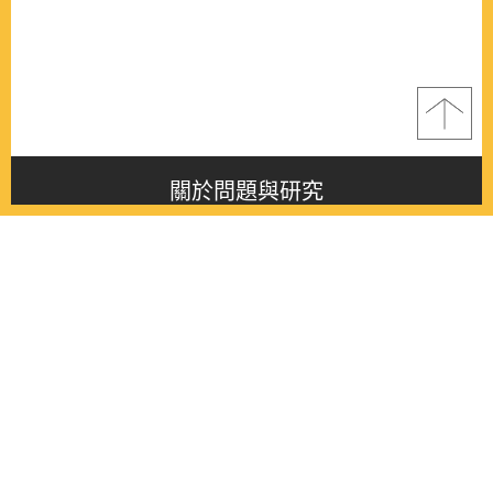
關於問題與研究
About this journal
最新消息
Latest issue
最新期刊
Latest issue
各期期刊
All issues
徵稿啟事