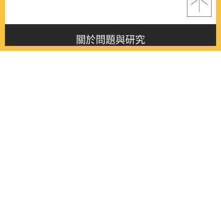
關於問題與研究
About this journal
最新消息
Latest issue
最新期刊
Latest issue
各期期刊
All issues
徵稿啟事
Contribution
聯絡我們
Contact