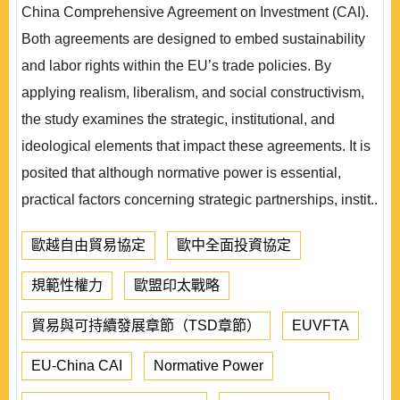
China Comprehensive Agreement on Investment (CAI).
Both agreements are designed to embed sustainability
and labor rights within the EU’s trade policies. By
applying realism, liberalism, and social constructivism,
the study examines the strategic, institutional, and
ideological elements that impact these agreements. It is
posited that although normative power is essential,
practical factors concerning strategic partnerships, instit..
歐越自由貿易協定
歐中全面投資協定
規範性權力
歐盟印太戰略
貿易與可持續發展章節（TSD章節）
EUVFTA
EU-China CAI
Normative Power