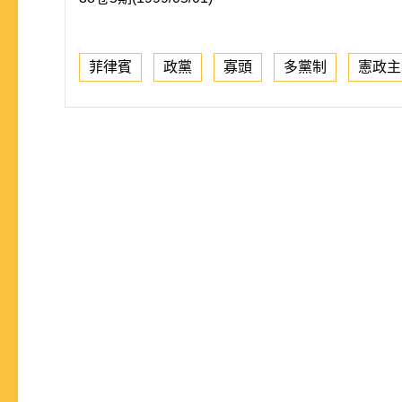
菲律賓
政黨
寡頭
多黨制
憲政主