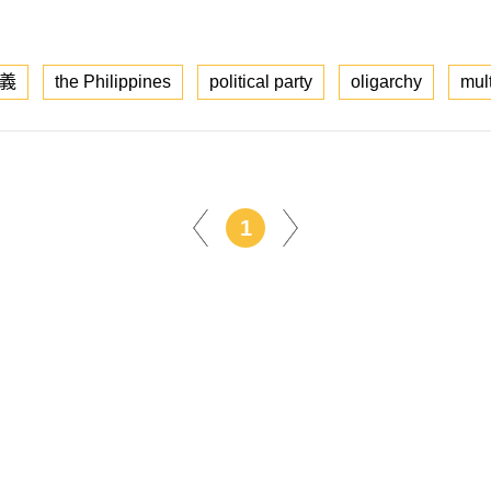
義
the Philippines
political party
oligarchy
mul
1