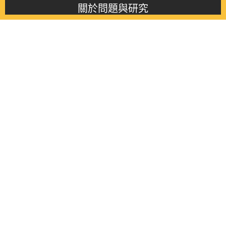
關於問題與研究
About this journal
最新消息
Latest issue
最新期刊
Latest issue
各期期刊
All issues
徵稿啟事
Contribution
聯絡我們
Contact
《問題與研究》季刊 Wenti Yu Yanjiu
Copyright © 2021 Wenti Yu Yanjiu. All Rights Reserved.
獲「國科會人文社會科學研究中心」補助