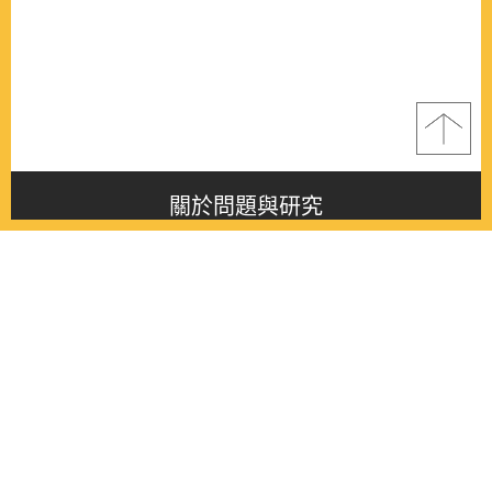
關於問題與研究
About this journal
最新消息
Latest issue
最新期刊
Latest issue
各期期刊
All issues