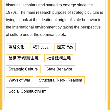
historical scholars and started to emerge since the
1970s. The main research purpose of strategic culture is
trying to look at the ideational origin of state behavior in
the international environment by taking the perspective
of culture under the dominance of..
戰略文化
戰爭方式
國家行為
結構(新)現實主義
社會建構主義
Strategic Culture
State Behavior
Ways of War
Structural(Neo-) Realism
Social Constructivism