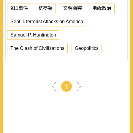
911事件
杭亭頓
文明衝突
地緣政治
Sept II. terrorist Attacks on America
Samuel P. Huntington
The Clash of Civilizations
Geopolitics
1