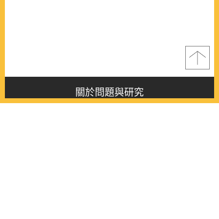
關於問題與研究
About this journal
最新消息
Latest issue
最新期刊
Latest issue
各期期刊
All issues