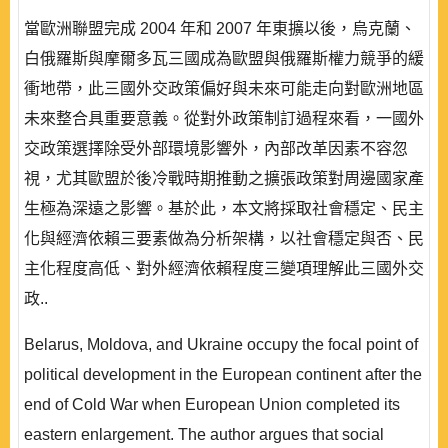
當歐洲聯盟完成 2004 年和 2007 年東擴以後，烏克蘭、
白俄羅斯與摩爾多瓦三國成為歐盟與俄羅斯權力競爭的緩
衝地帶，此三國外交政策偏好與未來可能走向對歐洲地區
未來整合具重要意義。從對外政策制訂過程來看，一國外
交政策選擇除受外部環境影響外，內部改革因素不容忽
視，尤其歐盟於後冷戰時期推動之擴張政策對周邊國家產
生極為深遠之影響。基於此，本文將採取社會穩定、民主
化與經濟依賴三要素做為分析架構，以社會穩定與否、民
主化程度高低、對外經濟依賴程度三變項理解此三國外交
政..
Belarus, Moldova, and Ukraine occupy the focal point of
political development in the European continent after the
end of Cold War when European Union completed its
eastern enlargement. The author argues that social