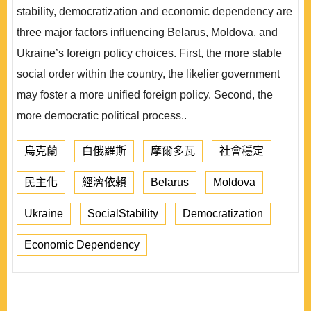
stability, democratization and economic dependency are
three major factors influencing Belarus, Moldova, and
Ukraine’s foreign policy choices. First, the more stable
social order within the country, the likelier government
may foster a more unified foreign policy. Second, the
more democratic political process..
烏克蘭
白俄羅斯
摩爾多瓦
社會穩定
民主化
經濟依賴
Belarus
Moldova
Ukraine
SocialStability
Democratization
Economic Dependency