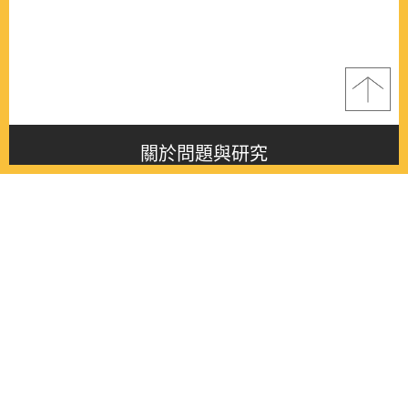
關於問題與研究
About this journal
最新消息
Latest issue
最新期刊
Latest issue
各期期刊
All issues
徵稿啟事