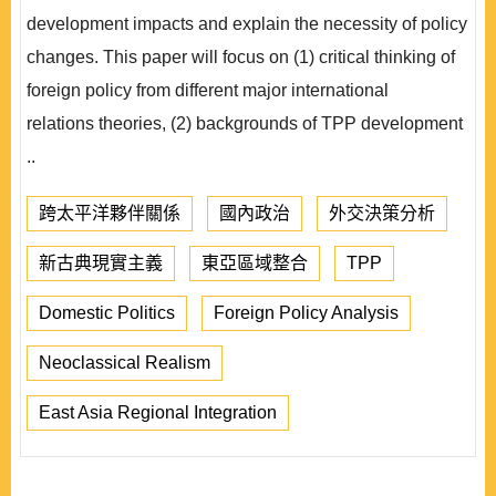
development impacts and explain the necessity of policy
changes. This paper will focus on (1) critical thinking of
foreign policy from different major international
relations theories, (2) backgrounds of TPP development
..
跨太平洋夥伴關係
國內政治
外交決策分析
新古典現實主義
東亞區域整合
TPP
Domestic Politics
Foreign Policy Analysis
Neoclassical Realism
East Asia Regional Integration