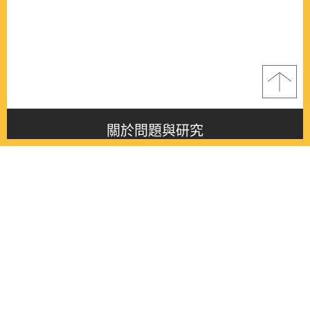
關於問題與研究
About this journal
最新消息
Latest issue
最新期刊
Latest issue
各期期刊
All issues