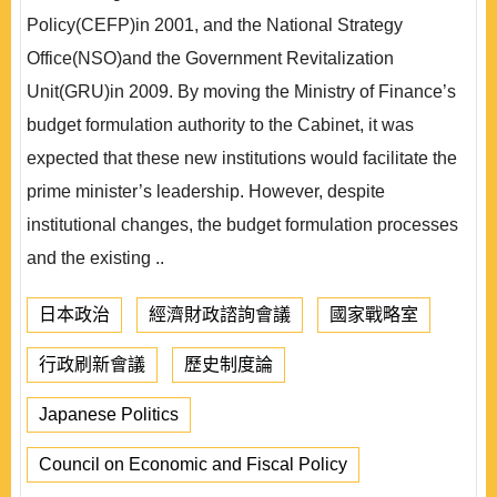
Policy(CEFP)in 2001, and the National Strategy
Office(NSO)and the Government Revitalization
Unit(GRU)in 2009. By moving the Ministry of Finance’s
budget formulation authority to the Cabinet, it was
expected that these new institutions would facilitate the
prime minister’s leadership. However, despite
institutional changes, the budget formulation processes
and the existing ..
日本政治
經濟財政諮詢會議
國家戰略室
行政刷新會議
歷史制度論
Japanese Politics
Council on Economic and Fiscal Policy