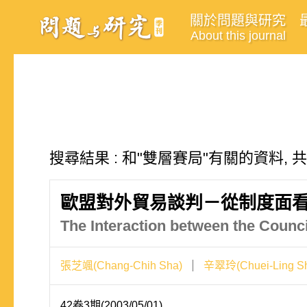
關於問題與研究
About this journal
搜尋結果 : 和"雙層賽局"有關的資料, 
歐盟對外貿易談判－從制度面
The Interaction between the Counci
張芝颯(Chang-Chih Sha)
辛翠玲(Chuei-Ling Sh
42卷3期(2003/05/01)