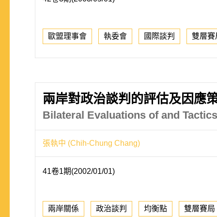
歐盟理事會
執委會
國際談判
雙層賽
兩岸對政治談判的評估及因應
Bilateral Evaluations of and Tactics
張執中 (Chih-Chung Chang)
41卷1期(2002/01/01)
兩岸關係
政治談判
均衡點
雙層賽局