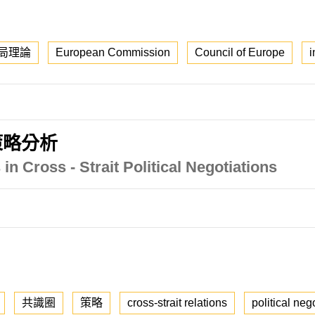
局理論
European Commission
Council of Europe
i
策略分析
 in Cross - Strait Political Negotiations
共識圈
策略
cross-strait relations
political neg