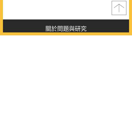
關於問題與研究
About this journal
最新消息
Latest issue
最新期刊
Latest issue
各期期刊
All issues
徵稿啟事
Contribution
聯絡我們
Contact