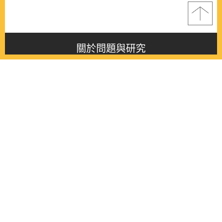
關於問題與研究
About this journal
最新消息
Latest issue
最新期刊
Latest issue
各期期刊
All issues
徵稿啟事
Contribution
聯絡我們
Contact