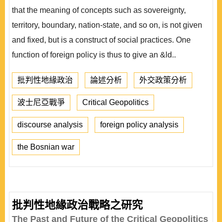
that the meaning of concepts such as sovereignty,
territory, boundary, nation-state, and so on, is not given
and fixed, but is a construct of social practices. One
function of foreign policy is thus to give an &ld..
批判性地緣政治
論述分析
外交政策分析
波士尼亞戰爭
Critical Geopolitics
discourse analysis
foreign policy analysis
the Bosnian war
批判性地緣政治戰略之研究
The Past and Future of the Critical Geopolitics