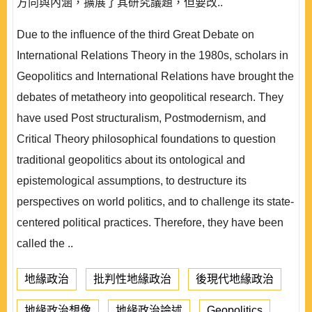
方向與內涵，擴展了其研究議題，但要改..
Due to the influence of the third Great Debate on
International Relations Theory in the 1980s, scholars in
Geopolitics and International Relations have brought the
debates of metatheory into geopolitical research. They
have used Post structuralism, Postmodernism, and
Critical Theory philosophical foundations to question
traditional geopolitics about its ontological and
epistemological assumptions, to destructure its
perspectives on world politics, and to challenge its state-
centered political practices. Therefore, they have been
called the ..
地緣政治
批判性地緣政治
後現代地緣政治
地緣政治想像
地緣政治論述
Geopolitics