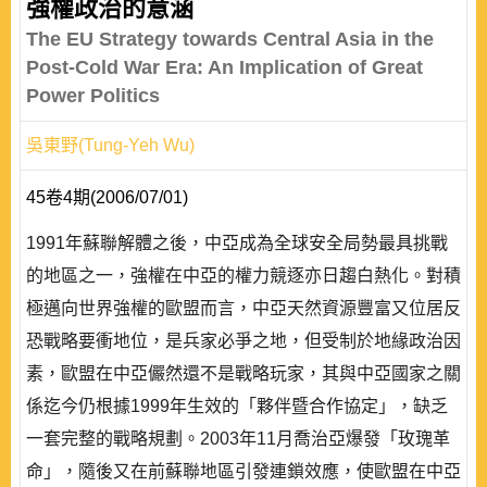
強權政治的意涵
The EU Strategy towards Central Asia in the
Post-Cold War Era: An Implication of Great
Power Politics
吳東野(Tung-Yeh Wu)
45卷4期(2006/07/01)
1991年蘇聯解體之後，中亞成為全球安全局勢最具挑戰
的地區之一，強權在中亞的權力競逐亦日趨白熱化。對積
極邁向世界強權的歐盟而言，中亞天然資源豐富又位居反
恐戰略要衝地位，是兵家必爭之地，但受制於地緣政治因
素，歐盟在中亞儼然還不是戰略玩家，其與中亞國家之關
係迄今仍根據1999年生效的「夥伴暨合作協定」，缺乏
一套完整的戰略規劃。2003年11月喬治亞爆發「玫瑰革
命」，隨後又在前蘇聯地區引發連鎖效應，使歐盟在中亞