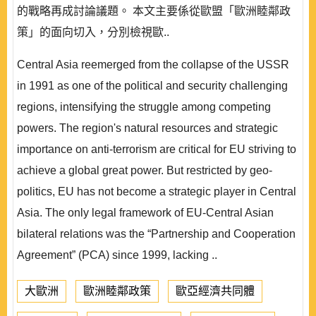
的戰略再成討論議題。 本文主要係從歐盟「歐洲睦鄰政
策」的面向切入，分別檢視歐..
Central Asia reemerged from the collapse of the USSR
in 1991 as one of the political and security challenging
regions, intensifying the struggle among competing
powers. The region's natural resources and strategic
importance on anti-terrorism are critical for EU striving to
achieve a global great power. But restricted by geo-
politics, EU has not become a strategic player in Central
Asia. The only legal framework of EU-Central Asian
bilateral relations was the “Partnership and Cooperation
Agreement” (PCA) since 1999, lacking ..
大歐洲
歐洲睦鄰政策
歐亞經濟共同體