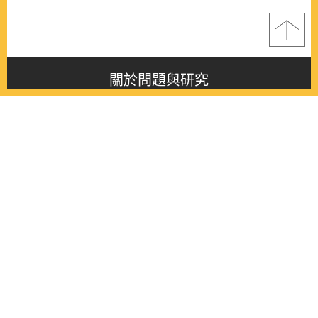
關於問題與研究
About this journal
最新消息
Latest issue
最新期刊
Latest issue
各期期刊
All issues
徵稿啟事
Contribution
聯絡我們