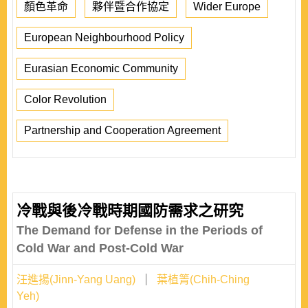
顏色革命
夥伴暨合作協定
Wider Europe
European Neighbourhood Policy
Eurasian Economic Community
Color Revolution
Partnership and Cooperation Agreement
冷戰與後冷戰時期國防需求之研究
The Demand for Defense in the Periods of
Cold War and Post-Cold War
汪進揚(Jinn-Yang Uang)
葉植箐(Chih-Ching
Yeh)