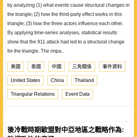
by analyzing (1) what events cause structural changes in
the triangle; (2) how the third-party effect works in this
triangle; (3) how the three actors influence each other.
By applying time-series analyses, statistical results
show that the 911 attack had led to a structural change
for the triangle. The impa..
美國
泰國
中國
三角關係
事件資料
United States
China
Thailand
Triangular Relations
Event Data
後冷戰時期歐盟對中亞地區之戰略作為: