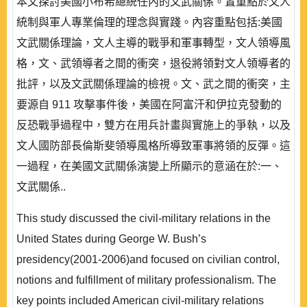
本文探討美國小布希總統任內的文武關係。置重點於文人
統制與軍人專業倫理的理念與實踐。內容重點包括:美國
文武關係理論，文人主導的戰爭和軍事轉型，文人領導風
格，文、武領導者之間的衝突，退役將領對文人領導者的
批評，以及文武關係理論的檢視。文、武之間的衝突，主
要源自 911 攻擊事件後，美國在阿富汗和伊拉克發動的
反恐戰爭過程中，雙方在用兵計畫與實施上的爭執，以及
文人國防部長倫斯斐領導風格所導致軍事將領的反彈。這
一過程，在美國文武關係演變上所顯示的意涵在於:一、
文武關係..
This study discussed the civil-military relations in the
United States during George W. Bush’s
presidency(2001-2006)and focused on civilian control,
notions and fulfillment of military professionalism. The
key points included American civil-military relations