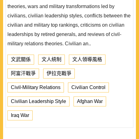
theories, wars and military transformations led by
civilians, civilian leadership styles, conflicts between the
civilian and military top rankings, criticisms on civilian
leaderships by retired generals, and reviews of civil-
military relations theories. Civilian an..
文武關係
文人統制
文人領導風格
阿富汗戰爭
伊拉克戰爭
Civil-Military Relations
Civilian Control
Civilian Leadership Style
Afghan War
Iraq War