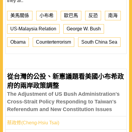
they ar..
美馬關係
小布希
歐巴馬
反恐
南海
US-Malaysia Relation
George W. Bush
Obama
Counterterrorism
South China Sea
從台灣的公投、新憲議題看美國小布希政
府的兩岸政策調整
The Adjustment of US Bush Administration's
Cross-Strait Policy Responding to Taiwan's
Referendum and New Constitution Issues
蔡政修(Cheng-Hsiu Tsai)