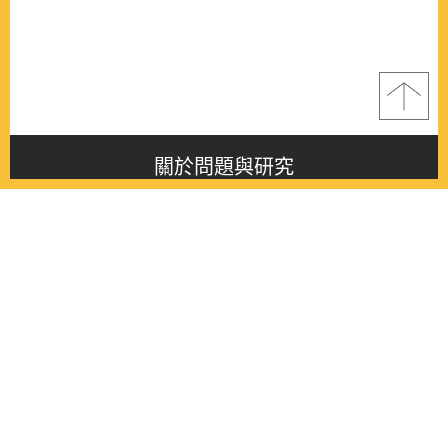
關於問題與研究
About this journal
最新消息
Latest issue
最新期刊
Latest issue
各期期刊
All issues
徵稿啟事