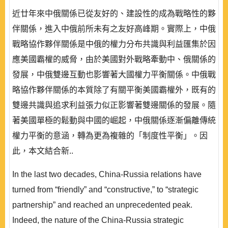
近廿年來中俄關係已從友好的、建設性的成為戰略性的夥
伴關係，進入中俄前所未有之友好高峰期。實際上，中俄
戰略協作夥伴關係是中俄的權力分布共識與利益匯集於因
應美國霸權的威脅，由於美國對外戰略牽動中、俄關係的
發展，中俄雙邊互動也影響著大國權力平衡關係。中俄戰
略協作夥伴關係的本質除了有關平衡美國霸權外，既有的
雙邊共識與追求利益張力似正影響著雙邊關係的發展。隨
著美國單極的鬆動與中國的崛起，中俄關係逐漸偏離傳統
權力平衡的意涵，轉為更為複雜的「制度性平衡」。因
此，本文結合新..
In the last two decades, China-Russia relations have
turned from “friendly” and “constructive,” to “strategic
partnership” and reached an unprecedented peak.
Indeed, the nature of the China-Russia strategic