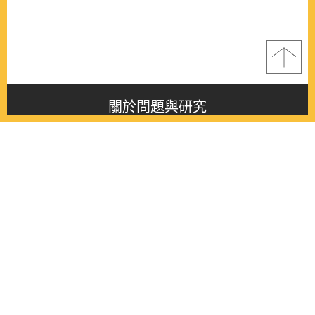
關於問題與研究
About this journal
最新消息
Latest issue
最新期刊
Latest issue
各期期刊
All issues
徵稿啟事
Contribution