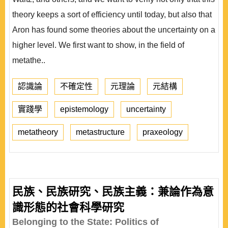
theory keeps a sort of efficiency until today, but also that
Aron has found some theories about the uncertainty on a
higher level. We first want to show, in the field of
metathe..
認識論
不確定性
元理論
元結構
實踐學
epistemology
uncertainty
metatheory
metastructure
praxeology
民族、民族研究、民族主義：兼論作為意
識形態的社會科學研究
Belonging to the State: Politics of