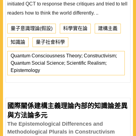
initiated QCT to response these critiques and tried to tell
readers how to think the world differently. ..
量子意識理論(假設)
科學實在論
建構主義
知識論
量子社會科學
Quantum Consciousness Theory; Constructivism;
Quantum Social Science; Scientific Realism;
Epistemology
國際關係建構主義理論內部的知識論差異
與方法論多元
The Epistemological Differences and
Methodological Plurals in Constructivism