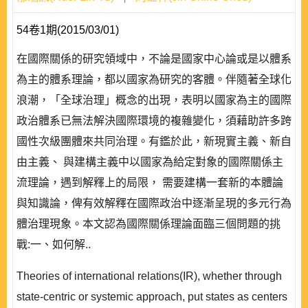
54卷1期(2015/03/01)
在國際關係的研究領域中，不論是國家中心論或是以體系
為主的體系理論，都以國家為研究的客體。伴隨著全球化
浪潮，「全球治理」概念的出現，表明以國家為主的國際
政治體系已無法解決國際環境的複雜變化，須藉助許多跨
國性次級團體來共同治理。有鑑於此，新現實主義、新自
由主義、 與建構主義中以國家為給定對象的國際關係主
流理論，遇到解釋上的局限， 需要建構一套新的本體論
與知識論，俾有效解釋在國際政治中逐漸呈現的多元行為
體治理現象。本文認為國際關係理論面臨三個問題的挑
戰:一、如何解..
Theories of international relations(IR), whether through
state-centric or systemic approach, put states as centers